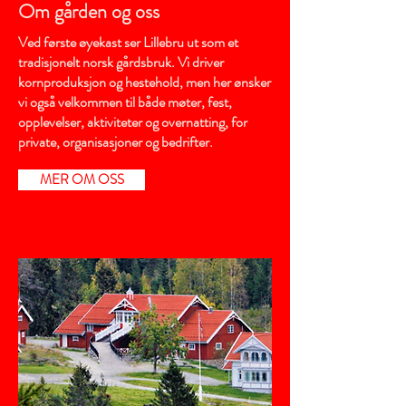
Om gården og oss
Ved første øyekast ser Lillebru ut som et
tradisjonelt norsk gårdsbruk. Vi driver
kornproduksjon og hestehold, men her ønsker
vi også velkommen til både møter, fest,
opplevelser, aktiviteter og overnatting, for
private, organisasjoner og bedrifter.
MER OM OSS