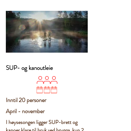
SUP- og kanoutleie
Inntil 20 personer
April - november
I høysesongen ligger SUP-brett og
kanoer klare til bruk ved brygga, kun 2