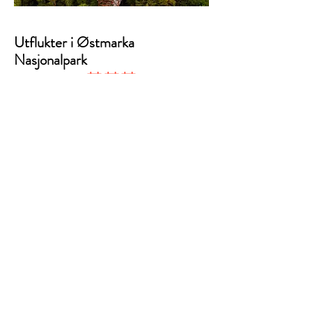
Utflukter i Østmarka
Nasjonalpark
Hele året
Nasjonalparken er vår storslåtte
bakgård, en jogge-, sykkel-, eller kort
kjøretur fra gården. Turmål som tårnet
på Kjerringhøgda, Tømmerås, Svartor-
flåta og Tonekollen er blant de flotteste
utfluktene. Vi tipser gjerne våre gjester
om turer tilpasset turfølget, årstid, vær
og ønsker.